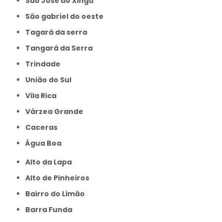
São José do Xingu
São gabriel do oeste
Tagará da serra
Tangará da Serra
Trindade
União do Sul
Vila Rica
Várzea Grande
caceras
Água Boa
Alto da Lapa
Alto de Pinheiros
Bairro do Limão
Barra Funda