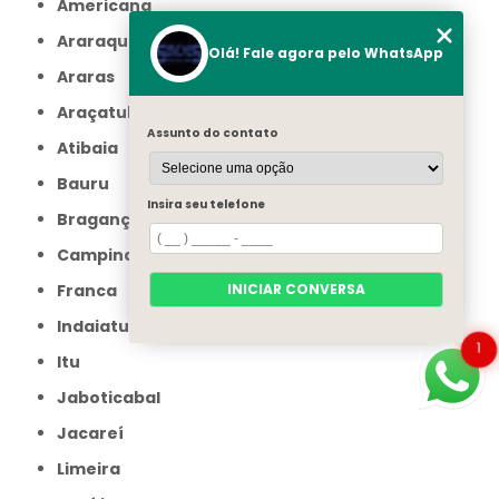
Americana
Araraquara
Olá! Fale agora pelo WhatsApp
Araras
Araçatuba
Assunto do contato
Atibaia
Bauru
Insira seu telefone
Bragança Paulista
Campinas
Franca
INICIAR CONVERSA
Indaiatuba
1
Itu
Jaboticabal
Jacareí
Limeira