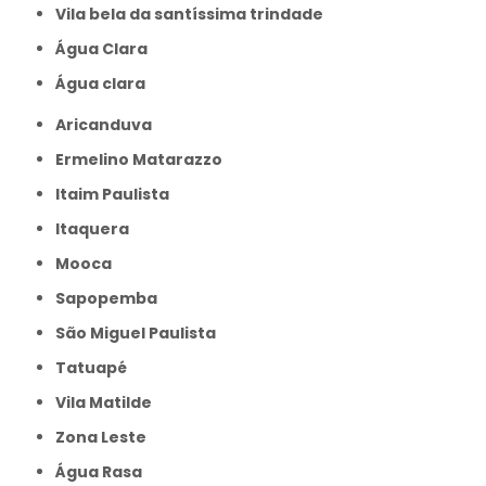
Vila bela da santíssima trindade
Água Clara
Água clara
Aricanduva
Ermelino Matarazzo
Itaim Paulista
Itaquera
Mooca
Sapopemba
São Miguel Paulista
Tatuapé
Vila Matilde
Zona Leste
Água Rasa