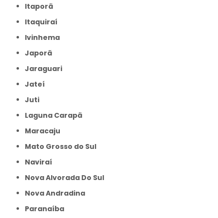
Itaporã
Itaquiraí
Ivinhema
Japorã
Jaraguari
Jateí
Juti
Laguna Carapã
Maracaju
Mato Grosso do Sul
Naviraí
Nova Alvorada Do Sul
Nova Andradina
Paranaíba