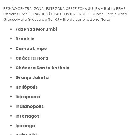
REGIÃO CENTRAL
ZONA LESTE
ZONA OESTE
ZONA SUL
BA - Bahia
BRASIL
Estados Brasil
GRANDE SÃO PAULO
INTERIOR
MG - Minas Gerais
Mato
Grosso
Mato Grosso do Sul
RJ - Rio de Janeiro
Zona Norte
Fazenda Morumbi
Brooklin
Campo Limpo
Chácara Flora
Chácara Santo Antônio
Granja Julieta
Heliópolis
Ibirapuera
Indianópolis
Interlagos
Ipiranga