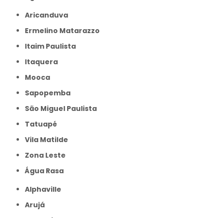
Aricanduva
Ermelino Matarazzo
Itaim Paulista
Itaquera
Mooca
Sapopemba
São Miguel Paulista
Tatuapé
Vila Matilde
Zona Leste
Água Rasa
Alphaville
Arujá