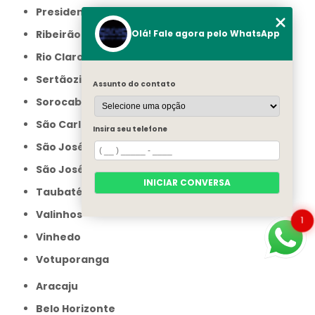
Presidente Prudente
Ribeirão Preto
Olá! Fale agora pelo WhatsApp
Rio Claro
Sertãozinho
Assunto do contato
Sorocaba
São Carlos
Insira seu telefone
São José do Rio Preto
São José dos Campos
INICIAR CONVERSA
Taubaté
Valinhos
1
Vinhedo
Votuporanga
Aracaju
Belo Horizonte