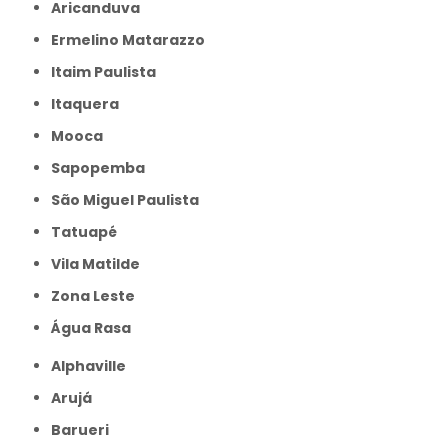
Aricanduva
Ermelino Matarazzo
Itaim Paulista
Itaquera
Mooca
Sapopemba
São Miguel Paulista
Tatuapé
Vila Matilde
Zona Leste
Água Rasa
Alphaville
Arujá
Barueri