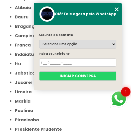
Atibaia
Olá! Fale agora pelo WhatsApp
Bauru
Bragança Paulista
Assunto do contato
Campinas
Franca
Insira seu telefone
Indaiatuba
Itu
Jaboticabal
INICIAR CONVERSA
Jacareí
1
Limeira
Marília
Paulínia
Piracicaba
Presidente Prudente