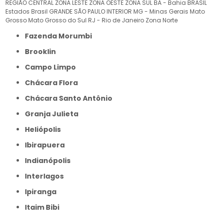
REGIÃO CENTRAL
ZONA LESTE
ZONA OESTE
ZONA SUL
BA - Bahia
BRASIL
Estados Brasil
GRANDE SÃO PAULO
INTERIOR
MG - Minas Gerais
Mato
Grosso
Mato Grosso do Sul
RJ - Rio de Janeiro
Zona Norte
Fazenda Morumbi
Brooklin
Campo Limpo
Chácara Flora
Chácara Santo Antônio
Granja Julieta
Heliópolis
Ibirapuera
Indianópolis
Interlagos
Ipiranga
Itaim Bibi