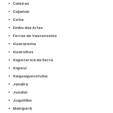
Caieiras
Cajamar
Cotia
Embu das Artes
Ferraz de Vasconcelos
Guararema
Guarulhos
Itapecerica da Serra
Itapevi
Itaquaquecetuba
Jandira
Jundiaí
Juquitiba
Mairiporã