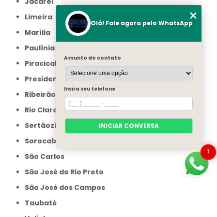
Jacareí
Limeira
Olá! Fale agora pelo WhatsApp
Marília
Paulínia
Assunto do contato
Piracicaba
Presidente Prudente
Insira seu telefone
Ribeirão Preto
Rio Claro
Sertãozinho
INICIAR CONVERSA
Sorocaba
1
São Carlos
São José do Rio Preto
São José dos Campos
Taubaté