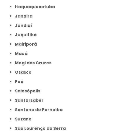
Itaquaquecetuba
Jandira
Jundiaí
Juquitiba
Mairiporã
Mauá
Mogi das Cruzes
Osasco
Poá
Salesópolis
Santa Isabel
Santana de Parnaíba
Suzano
São Lourenço da Serra