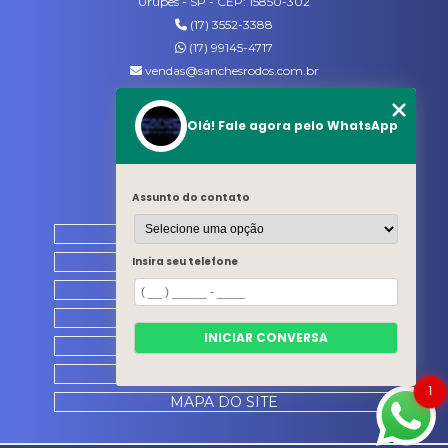
Urupês - SP - CEP: 15850-302
(17) 3552-3388
(17) 99145-4717
vendas@sanchesrodos.com.br
Siga-nos
Olá! Fale agora pelo WhatsApp
MENU
Assunto do contato
HOME
QUEM SOMOS
Insira seu telefone
PRODUTOS
CATÁLOGO
INICIAR CONVERSA
CONTATO
CATEGORIAS
1
MAPA DO SITE