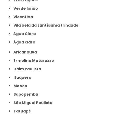
Três Lagoas
Verde limão
Vicentina
Vila bela da santíssima trindade
Água Clara
Água clara
Aricanduva
Ermelino Matarazzo
Itaim Paulista
Itaquera
Mooca
Sapopemba
São Miguel Paulista
Tatuapé