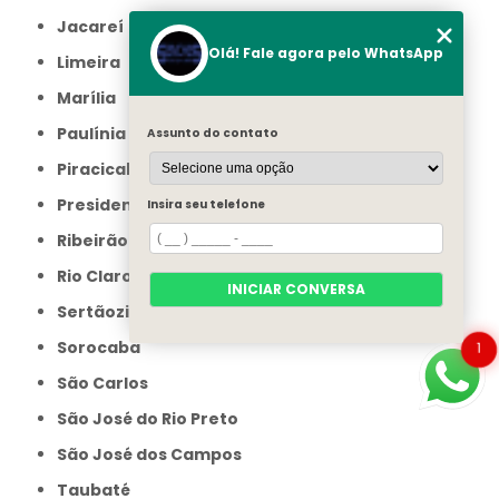
Jacareí
Olá! Fale agora pelo WhatsApp
Limeira
Marília
Paulínia
Assunto do contato
Piracicaba
Presidente Prudente
Insira seu telefone
Ribeirão Preto
Rio Claro
INICIAR CONVERSA
Sertãozinho
Sorocaba
1
São Carlos
São José do Rio Preto
São José dos Campos
Taubaté