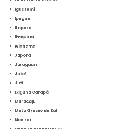
Glória de Dourados
Iguatemi
Ipegue
Itaporã
Itaquiraí
Ivinhema
Japorã
Jaraguari
Jateí
Juti
Laguna Carapã
Maracaju
Mato Grosso do Sul
Naviraí