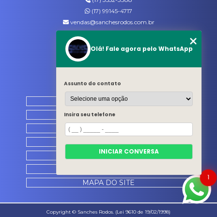
(17) 99145-4717
vendas@sanchesrodos.com.br
Siga-nos
Olá! Fale agora pelo WhatsApp
MENU
Assunto do contato
HOME
QUEM SOMOS
Insira seu telefone
PRODUTOS
CATÁLOGO
INICIAR CONVERSA
CONTATO
CATEGORIAS
1
MAPA DO SITE
Copyright © Sanches Rodos. (Lei 9610 de 19/02/1998)