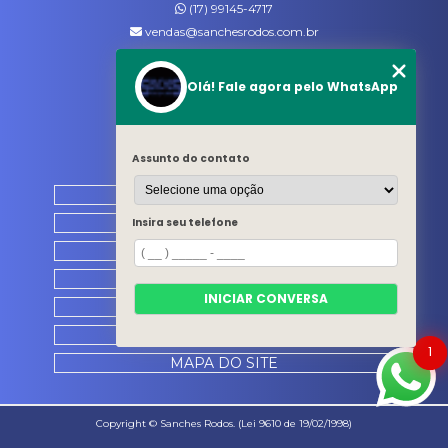
(17) 99145-4717
vendas@sanchesrodos.com.br
Siga-nos
Olá! Fale agora pelo WhatsApp
MENU
Assunto do contato
HOME
QUEM SOMOS
Insira seu telefone
PRODUTOS
CATÁLOGO
INICIAR CONVERSA
CONTATO
CATEGORIAS
1
MAPA DO SITE
Copyright © Sanches Rodos. (Lei 9610 de 19/02/1998)