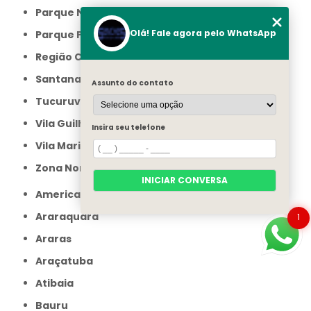
Parque Novo Mundo
Olá! Fale agora pelo WhatsApp
Parque Peruche
Região Central
Santana
Assunto do contato
Tucuruvi
Vila Guilherme
Insira seu telefone
Vila Maria
Zona Norte
INICIAR CONVERSA
Americana
Araraquara
1
Araras
Araçatuba
Atibaia
Bauru