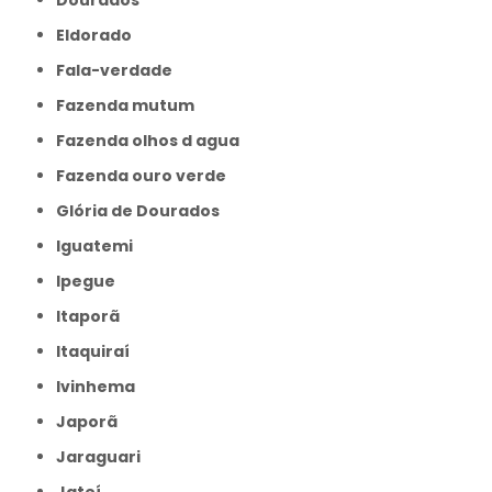
Eldorado
Fala-verdade
Fazenda mutum
Fazenda olhos d agua
Fazenda ouro verde
Glória de Dourados
Iguatemi
Ipegue
Itaporã
Itaquiraí
Ivinhema
Japorã
Jaraguari
Jateí