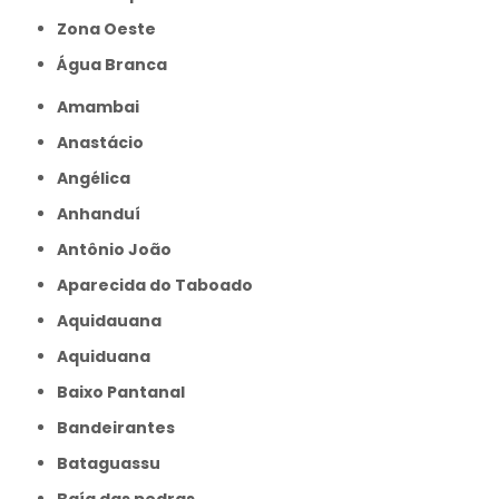
Zona Oeste
Água Branca
Amambai
Anastácio
Angélica
Anhanduí
Antônio João
Aparecida do Taboado
Aquidauana
Aquiduana
Baixo Pantanal
Bandeirantes
Bataguassu
Baía das pedras