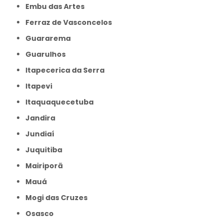
Embu das Artes
Ferraz de Vasconcelos
Guararema
Guarulhos
Itapecerica da Serra
Itapevi
Itaquaquecetuba
Jandira
Jundiaí
Juquitiba
Mairiporã
Mauá
Mogi das Cruzes
Osasco