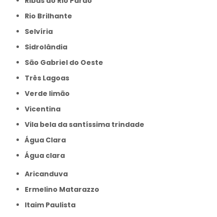
Ribas do Rio Pardo
Rio Brilhante
Selvíria
Sidrolândia
São Gabriel do Oeste
Três Lagoas
Verde limão
Vicentina
Vila bela da santíssima trindade
Água Clara
Água clara
Aricanduva
Ermelino Matarazzo
Itaim Paulista