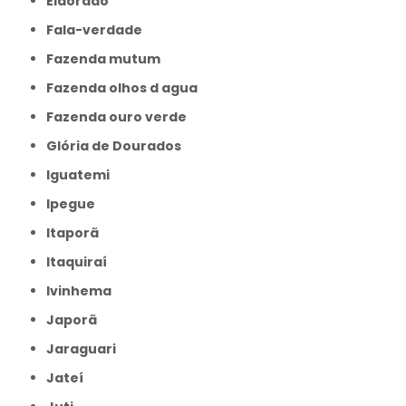
Eldorado
Fala-verdade
Fazenda mutum
Fazenda olhos d agua
Fazenda ouro verde
Glória de Dourados
Iguatemi
Ipegue
Itaporã
Itaquiraí
Ivinhema
Japorã
Jaraguari
Jateí