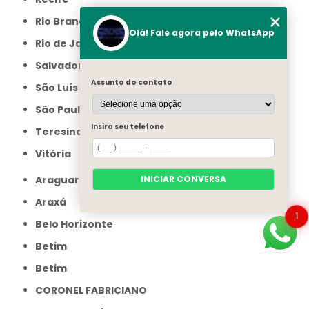
Rio Branco
Olá! Fale agora pelo WhatsApp
Rio de Janeiro
Salvador
Assunto do contato
São Luís
São Paulo
Insira seu telefone
Teresina
Vitória
INICIAR CONVERSA
Araguari
Araxá
1
Belo Horizonte
Betim
Betim
CORONEL FABRICIANO