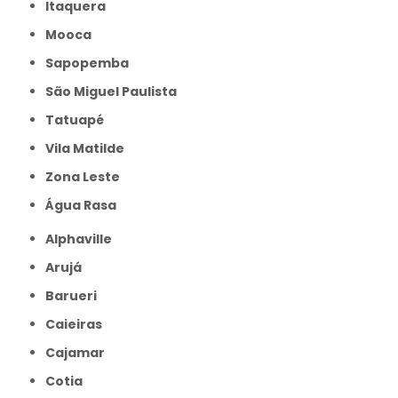
Itaquera
Mooca
Sapopemba
São Miguel Paulista
Tatuapé
Vila Matilde
Zona Leste
Água Rasa
Alphaville
Arujá
Barueri
Caieiras
Cajamar
Cotia