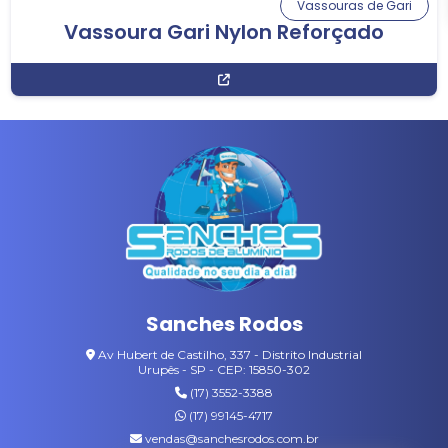
Vassouras de Gari
Vassoura Gari Nylon Reforçado
Sanches Rodos
Av Hubert de Castilho, 337 - Distrito Industrial
Urupês - SP - CEP: 15850-302
(17) 3552-3388
(17) 99145-4717
vendas@sanchesrodos.com.br