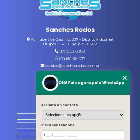
Sanches Rodos
Av Hubert de Castilho, 337 - Distrito Industrial
Urupês - SP - CEP: 15850-302
(17) 3552-3388
(17) 99145-4717
vendas@sanchesrodos.com.br
Siga-nos
Olá! Fale agora pelo WhatsApp
MENU
Assunto do contato
HOME
QUEM SOMOS
Insira seu telefone
PRODUTOS