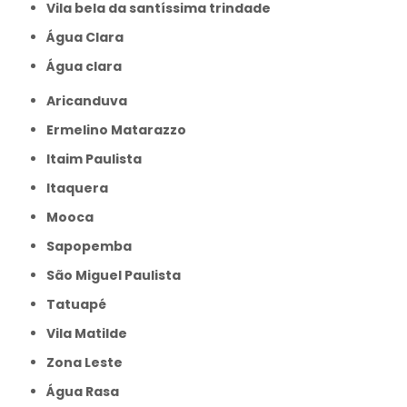
Vila bela da santíssima trindade
Água Clara
Água clara
Aricanduva
Ermelino Matarazzo
Itaim Paulista
Itaquera
Mooca
Sapopemba
São Miguel Paulista
Tatuapé
Vila Matilde
Zona Leste
Água Rasa