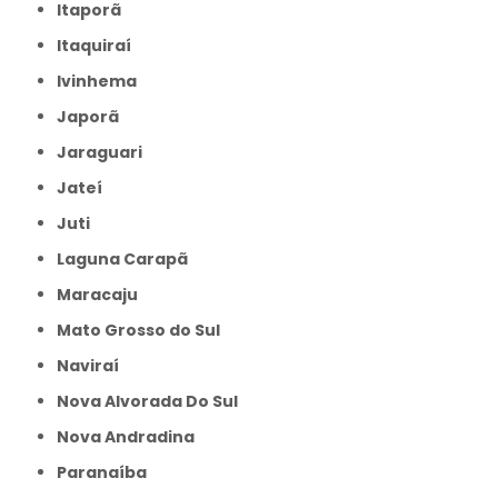
Itaporã
Itaquiraí
Ivinhema
Japorã
Jaraguari
Jateí
Juti
Laguna Carapã
Maracaju
Mato Grosso do Sul
Naviraí
Nova Alvorada Do Sul
Nova Andradina
Paranaíba