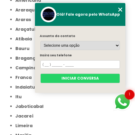
Americana
Araraquara
Olá! Fale agora pelo WhatsApp
Araras
Araçatuba
Assunto do contato
Atibaia
Bauru
Insira seu telefone
Bragança Paulista
Campinas
Franca
INICIAR CONVERSA
Indaiatuba
1
Itu
Jaboticabal
Jacareí
Limeira