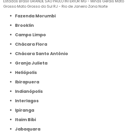
Estados Brasil
GRANDE SÃO PAULO
INTERIOR
MG - Minas Gerais
Mato
Grosso
Mato Grosso do Sul
RJ - Rio de Janeiro
Zona Norte
Fazenda Morumbi
Brooklin
Campo Limpo
Chácara Flora
Chácara Santo Antônio
Granja Julieta
Heliópolis
Ibirapuera
Indianópolis
Interlagos
Ipiranga
Itaim Bibi
Jabaquara