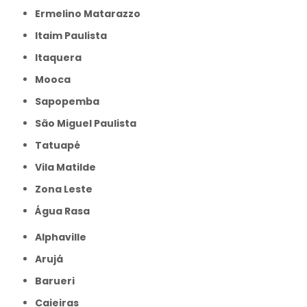
Ermelino Matarazzo
Itaim Paulista
Itaquera
Mooca
Sapopemba
São Miguel Paulista
Tatuapé
Vila Matilde
Zona Leste
Água Rasa
Alphaville
Arujá
Barueri
Caieiras