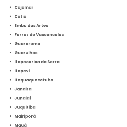
Cajamar
Cotia
Embu das Artes
Ferraz de Vasconcelos
Guararema
Guarulhos
Itapecerica da Serra
Itapevi
Itaquaquecetuba
Jandira
Jundiaí
Juquitiba
Mairiporã
Mauá