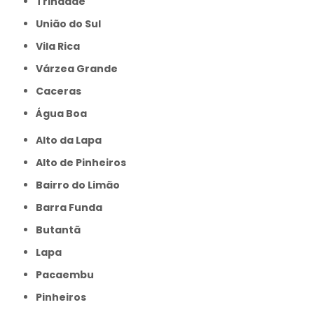
Trindade
União do Sul
Vila Rica
Várzea Grande
caceras
Água Boa
Alto da Lapa
Alto de Pinheiros
Bairro do Limão
Barra Funda
Butantã
Lapa
Pacaembu
Pinheiros