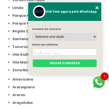
Limão
Olá! Fale agora pelo WhatsApp
Parque Novo Mundo
Parque Peruche
Assunto do contato
Região Central
Santana
Insira seu telefone
Tucuruvi
Vila Guilherme
Vila Maria
INICIAR CONVERSA
Zona Norte
1
Americana
Araraquara
Araras
Araçatuba