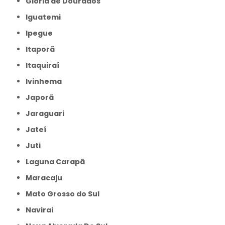
Glória de Dourados
Iguatemi
Ipegue
Itaporã
Itaquiraí
Ivinhema
Japorã
Jaraguari
Jateí
Juti
Laguna Carapã
Maracaju
Mato Grosso do Sul
Naviraí