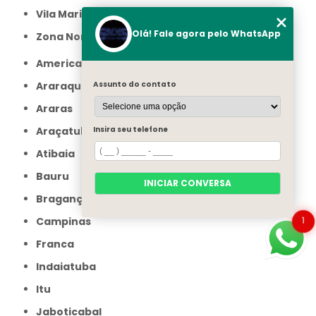
Vila Maria
Olá! Fale agora pelo WhatsApp
Zona Norte
Americana
Araraquara
Assunto do contato
Araras
Araçatuba
Insira seu telefone
Atibaia
Bauru
INICIAR CONVERSA
Bragança Paulista
1
Campinas
Franca
Indaiatuba
Itu
Jaboticabal