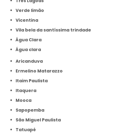
Três Lagoas
Verde limão
Vicentina
Vila bela da santíssima trindade
Água Clara
Água clara
Aricanduva
Ermelino Matarazzo
Itaim Paulista
Itaquera
Mooca
Sapopemba
São Miguel Paulista
Tatuapé