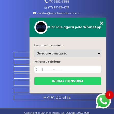
(17) 3552-3388
(17) 99145-4717
vendas@sanchesrodos.com.br
Siga-nos
Olá! Fale agora pelo WhatsApp
MENU
Assunto do contato
HOME
QUEM SOMOS
Insira seu telefone
PRODUTOS
CATÁLOGO
INICIAR CONVERSA
CONTATO
CATEGORIAS
1
MAPA DO SITE
Copyright © Sanches Rodos. (Lei 9610 de 19/02/1998)