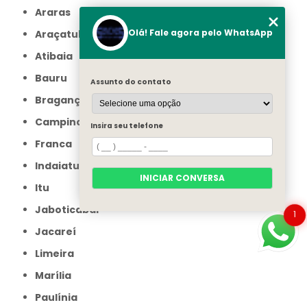
Araras
Olá! Fale agora pelo WhatsApp
Araçatuba
Atibaia
Bauru
Assunto do contato
Bragança Paulista
Campinas
Insira seu telefone
Franca
Indaiatuba
INICIAR CONVERSA
Itu
Jaboticabal
1
Jacareí
Limeira
Marília
Paulínia