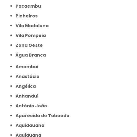
Pacaembu
Pinheiros
Vila Madalena
Vila Pompeia
Zona Oeste
Água Branca
Amambai
Anastácio
Angélica
Anhanduí
Antônio João
Aparecida do Taboado
Aquidauana
Aquiduana