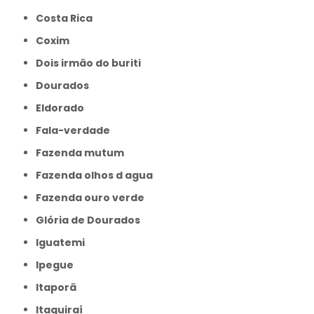
Costa Rica
Coxim
Dois irmão do buriti
Dourados
Eldorado
Fala-verdade
Fazenda mutum
Fazenda olhos d agua
Fazenda ouro verde
Glória de Dourados
Iguatemi
Ipegue
Itaporã
Itaquiraí