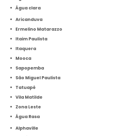
Água clara
Aricanduva
Ermelino Matarazzo
Itaim Paulista
Itaquera
Mooca
Sapopemba
São Miguel Paulista
Tatuapé
Vila Matilde
Zona Leste
Água Rasa
Alphaville