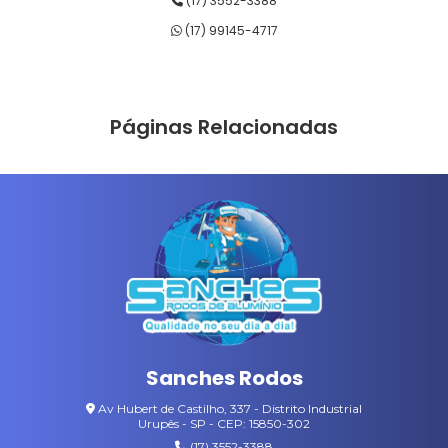
(17) 3552-3388
RODOS DE LIMPEZA
(17) 99145-4717
RODOS DE MADEIRA
RODOS DE PASSAR CERA
Páginas Relacionadas
RODOS DE PLÁSTICO
SABONETEIRAS LÍQUIDAS
SUPORTES LT
VARAL COM CABIDES
VASSOURAS DE NYLON
VASSOURAS GARI
Sanches Rodos
VASSOURAS PARA JARDIM
Av Hubert de Castilho, 337 - Distrito Industrial
Urupês - SP - CEP: 15850-302
(17) 3552-3388