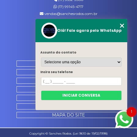
(17) 99145-4717
vendas@sanchesrodos.com.br
Siga-nos
Olá! Fale agora pelo WhatsApp
MENU
Assunto do contato
HOME
QUEM SOMOS
Insira seu telefone
PRODUTOS
CATÁLOGO
INICIAR CONVERSA
CONTATO
CATEGORIAS
1
MAPA DO SITE
Copyright © Sanches Rodos. (Lei 9610 de 19/02/1998)