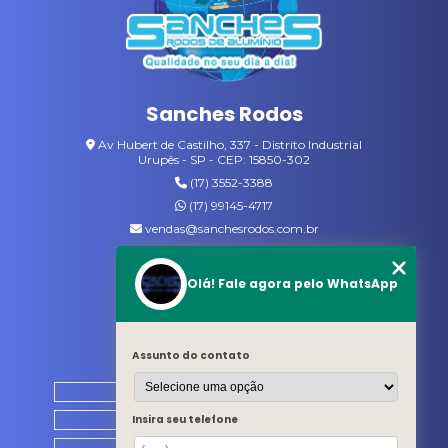
VARAL COM CABIDES
VASSOURAS DE NYLON
VASSOURAS GARI
Sanches Rodos
VASSOURAS PARA JARDIM
Av Hubert de Castilho, 337 - Distrito Industrial
Urupês - SP - CEP: 15850-302
(17) 3552-3388
(17) 99145-4717
vendas@sanchesrodos.com.br
Siga-nos
Olá! Fale agora pelo WhatsApp
MENU
Assunto do contato
HOME
QUEM SOMOS
Insira seu telefone
PRODUTOS