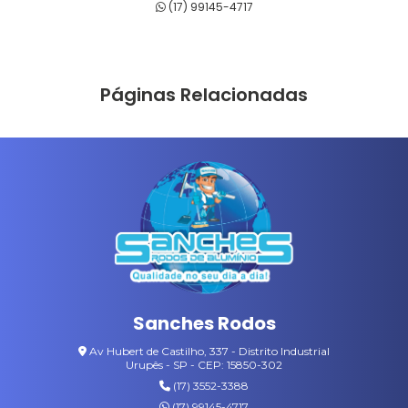
(17) 99145-4717
RODOS DE MADEIRA
RODOS DE PASSAR CERA
Páginas Relacionadas
RODOS DE PLÁSTICO
SABONETEIRAS LÍQUIDAS
SUPORTES LT
VARAL COM CABIDES
VASSOURAS DE NYLON
VASSOURAS GARI
Sanches Rodos
VASSOURAS PARA JARDIM
Av Hubert de Castilho, 337 - Distrito Industrial
Urupês - SP - CEP: 15850-302
(17) 3552-3388
(17) 99145-4717