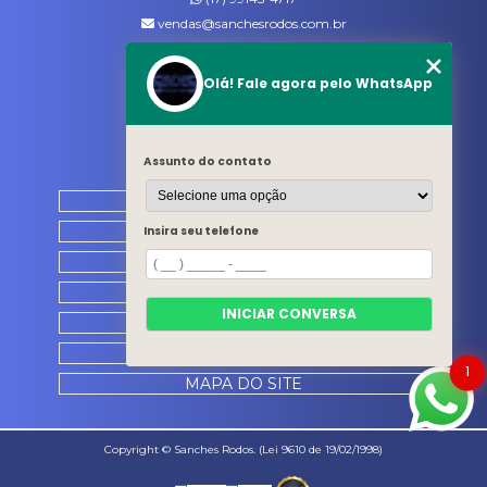
vendas@sanchesrodos.com.br
Siga-nos
Olá! Fale agora pelo WhatsApp
MENU
Assunto do contato
HOME
QUEM SOMOS
Insira seu telefone
PRODUTOS
CATÁLOGO
INICIAR CONVERSA
CONTATO
CATEGORIAS
1
MAPA DO SITE
Copyright © Sanches Rodos. (Lei 9610 de 19/02/1998)