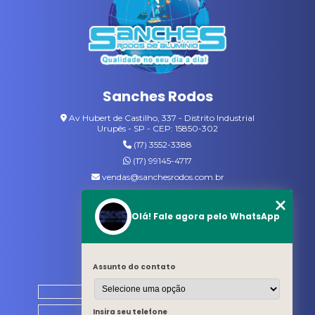
VARAL COM CABIDES
VASSOURAS DE NYLON
VASSOURAS GARI
Sanches Rodos
VASSOURAS PARA JARDIM
Av Hubert de Castilho, 337 - Distrito Industrial
Urupês - SP - CEP: 15850-302
(17) 3552-3388
(17) 99145-4717
vendas@sanchesrodos.com.br
Siga-nos
Olá! Fale agora pelo WhatsApp
MENU
Assunto do contato
HOME
QUEM SOMOS
Insira seu telefone