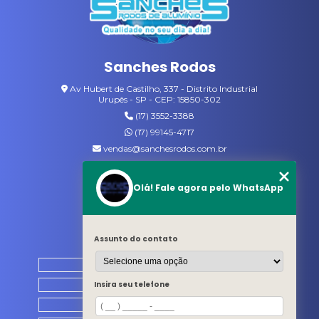
VASSOURAS DE NYLON
VASSOURAS GARI
Sanches Rodos
VASSOURAS PARA JARDIM
Av Hubert de Castilho, 337 - Distrito Industrial
Urupês - SP - CEP: 15850-302
(17) 3552-3388
(17) 99145-4717
vendas@sanchesrodos.com.br
Siga-nos
Olá! Fale agora pelo WhatsApp
MENU
Assunto do contato
HOME
QUEM SOMOS
Insira seu telefone
PRODUTOS