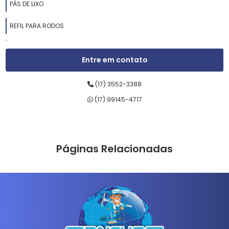
PÁS DE LIXO
REFIL PARA RODOS
RODOS DE ALUMÍNIO
Entre em contato
RODOS DE BORRACHA
(17) 3552-3388
RODOS DE LIMPEZA
(17) 99145-4717
RODOS DE MADEIRA
RODOS DE PASSAR CERA
Páginas Relacionadas
RODOS DE PLÁSTICO
SABONETEIRAS LÍQUIDAS
SUPORTES LT
VARAL COM CABIDES