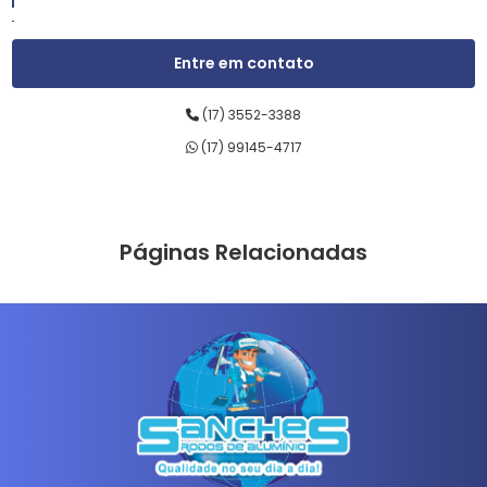
RODOS DE ALUMÍNIO
Entre em contato
RODOS DE BORRACHA
(17) 3552-3388
RODOS DE LIMPEZA
(17) 99145-4717
RODOS DE MADEIRA
RODOS DE PASSAR CERA
Páginas Relacionadas
RODOS DE PLÁSTICO
SABONETEIRAS LÍQUIDAS
SUPORTES LT
VARAL COM CABIDES
VASSOURAS DE NYLON