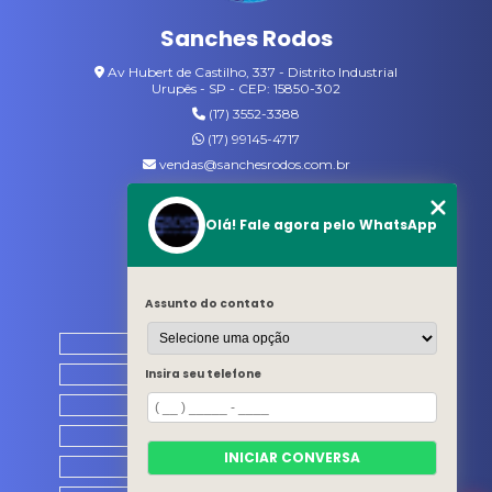
VASSOURAS GARI
Sanches Rodos
VASSOURAS PARA JARDIM
Av Hubert de Castilho, 337 - Distrito Industrial
Urupês - SP - CEP: 15850-302
(17) 3552-3388
(17) 99145-4717
vendas@sanchesrodos.com.br
Siga-nos
Olá! Fale agora pelo WhatsApp
MENU
Assunto do contato
HOME
QUEM SOMOS
Insira seu telefone
PRODUTOS
CATÁLOGO
INICIAR CONVERSA
CONTATO