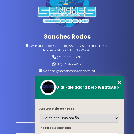
VARAL COM CABIDES
VASSOURAS DE NYLON
VASSOURAS GARI
Sanches Rodos
VASSOURAS PARA JARDIM
Av Hubert de Castilho, 337 - Distrito Industrial
Urupês - SP - CEP: 15850-302
(17) 3552-3388
(17) 99145-4717
vendas@sanchesrodos.com.br
Siga-nos
Olá! Fale agora pelo WhatsApp
MENU
Assunto do contato
HOME
QUEM SOMOS
Insira seu telefone