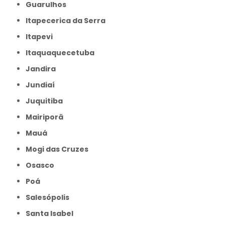
Guarulhos
Itapecerica da Serra
Itapevi
Itaquaquecetuba
Jandira
Jundiaí
Juquitiba
Mairiporã
Mauá
Mogi das Cruzes
Osasco
Poá
Salesópolis
Santa Isabel