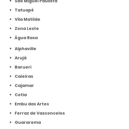
São Miguel Paulista
Tatuapé
Vila Matilde
Zona Leste
Água Rasa
Alphaville
Arujá
Barueri
Caieiras
Cajamar
Cotia
Embu das Artes
Ferraz de Vasconcelos
Guararema