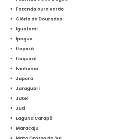
Fazenda ouro verde
Glória de Dourados
Iguatemi
Ipegue
Itaporã
Itaquiraí
Ivinhema
Japorã
Jaraguari
Jateí
Juti
Laguna Carapã
Maracaju
Mato Grosso do Sul