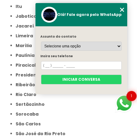
Itu
Olá! Fale agora pelo WhatsApp
Jaboticabal
Jacareí
Limeira
Assunto do contato
Marília
Paulínia
Insira seu telefone
Piracicaba
Presidente Prudente
INICIAR CONVERSA
Ribeirão Preto
Rio Claro
1
Sertãozinho
Sorocaba
São Carlos
São José do Rio Preto