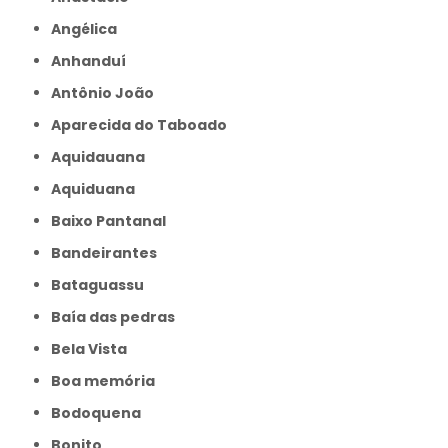
Angélica
Anhanduí
Antônio João
Aparecida do Taboado
Aquidauana
Aquiduana
Baixo Pantanal
Bandeirantes
Bataguassu
Baía das pedras
Bela Vista
Boa memória
Bodoquena
Bonito