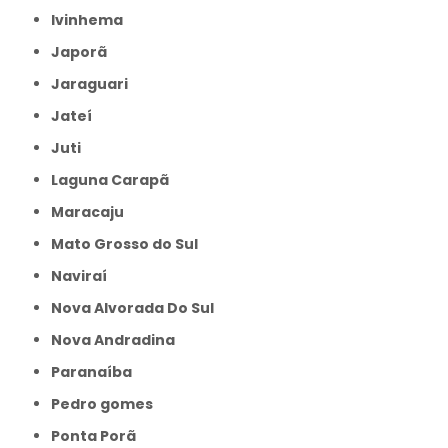
Ivinhema
Japorã
Jaraguari
Jateí
Juti
Laguna Carapã
Maracaju
Mato Grosso do Sul
Naviraí
Nova Alvorada Do Sul
Nova Andradina
Paranaíba
Pedro gomes
Ponta Porã