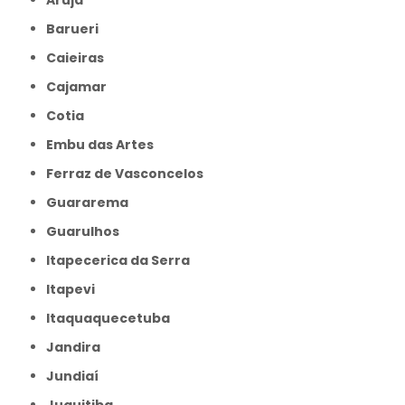
Arujá
Barueri
Caieiras
Cajamar
Cotia
Embu das Artes
Ferraz de Vasconcelos
Guararema
Guarulhos
Itapecerica da Serra
Itapevi
Itaquaquecetuba
Jandira
Jundiaí