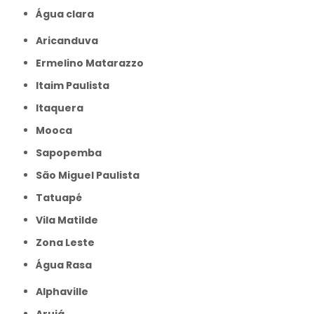
Água clara
Aricanduva
Ermelino Matarazzo
Itaim Paulista
Itaquera
Mooca
Sapopemba
São Miguel Paulista
Tatuapé
Vila Matilde
Zona Leste
Água Rasa
Alphaville