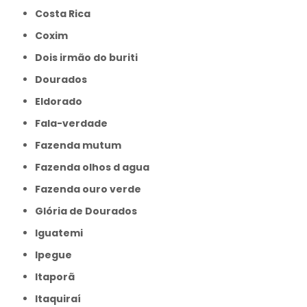
Costa Rica
Coxim
Dois irmão do buriti
Dourados
Eldorado
Fala-verdade
Fazenda mutum
Fazenda olhos d agua
Fazenda ouro verde
Glória de Dourados
Iguatemi
Ipegue
Itaporã
Itaquiraí