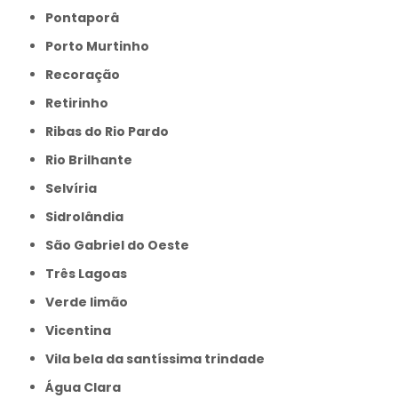
Pontaporâ
Porto Murtinho
Recoração
Retirinho
Ribas do Rio Pardo
Rio Brilhante
Selvíria
Sidrolândia
São Gabriel do Oeste
Três Lagoas
Verde limão
Vicentina
Vila bela da santíssima trindade
Água Clara