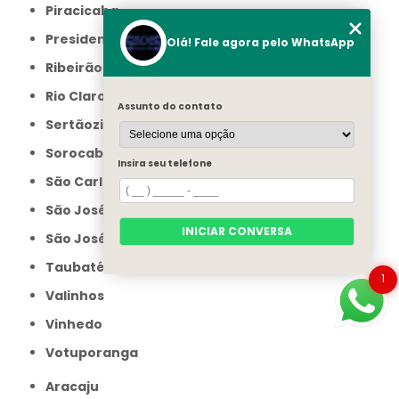
Piracicaba
Presidente Prudente
Olá! Fale agora pelo WhatsApp
Ribeirão Preto
Rio Claro
Assunto do contato
Sertãozinho
Sorocaba
Insira seu telefone
São Carlos
São José do Rio Preto
INICIAR CONVERSA
São José dos Campos
Taubaté
1
Valinhos
Vinhedo
Votuporanga
Aracaju