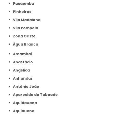
Pacaembu
Pinheiros
Vila Madalena
Vila Pompeia
Zona Oeste
Água Branca
Amambai
Anastácio
Angélica
Anhanduí
Antônio João
Aparecida do Taboado
Aquidauana
Aquiduana