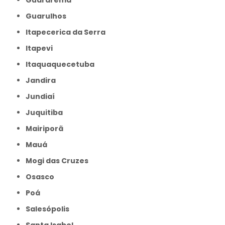
Guarulhos
Itapecerica da Serra
Itapevi
Itaquaquecetuba
Jandira
Jundiaí
Juquitiba
Mairiporã
Mauá
Mogi das Cruzes
Osasco
Poá
Salesópolis
Santa Isabel