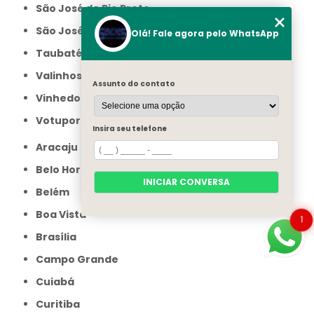
São José do Rio Preto
São José dos Campos
Olá! Fale agora pelo WhatsApp
Taubaté
Valinhos
Assunto do contato
Vinhedo
Votuporanga
Insira seu telefone
Aracaju
Belo Horizonte
INICIAR CONVERSA
Belém
Boa Vista
1
Brasília
Campo Grande
Cuiabá
Curitiba