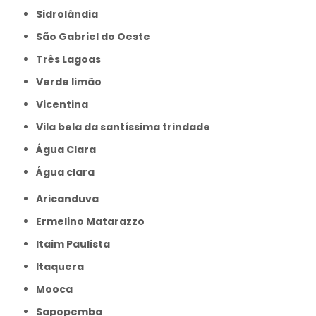
Sidrolândia
São Gabriel do Oeste
Três Lagoas
Verde limão
Vicentina
Vila bela da santíssima trindade
Água Clara
Água clara
Aricanduva
Ermelino Matarazzo
Itaim Paulista
Itaquera
Mooca
Sapopemba