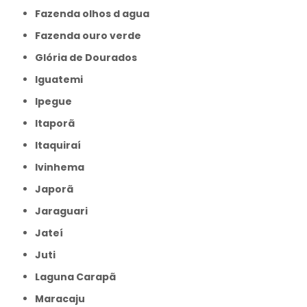
Fazenda olhos d agua
Fazenda ouro verde
Glória de Dourados
Iguatemi
Ipegue
Itaporã
Itaquiraí
Ivinhema
Japorã
Jaraguari
Jateí
Juti
Laguna Carapã
Maracaju