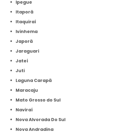
Ipegue
Itaporã
Itaquiraí
Ivinhema
Japorã
Jaraguari
Jateí
Juti
Laguna Carapã
Maracaju
Mato Grosso do Sul
Naviraí
Nova Alvorada Do Sul
Nova Andradina