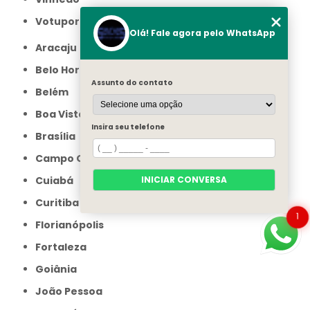
Votuporanga
Olá! Fale agora pelo WhatsApp
Aracaju
Belo Horizonte
Assunto do contato
Belém
Boa Vista
Insira seu telefone
Brasília
Campo Grande
INICIAR CONVERSA
Cuiabá
Curitiba
1
Florianópolis
Fortaleza
Goiânia
João Pessoa