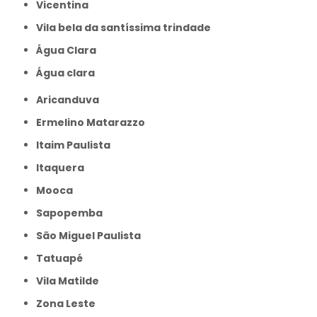
Vicentina
Vila bela da santíssima trindade
Água Clara
Água clara
Aricanduva
Ermelino Matarazzo
Itaim Paulista
Itaquera
Mooca
Sapopemba
São Miguel Paulista
Tatuapé
Vila Matilde
Zona Leste