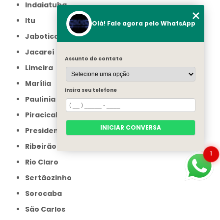
Indaiatuba
Itu
Olá! Fale agora pelo WhatsApp
Jaboticabal
Jacareí
Assunto do contato
Limeira
Marília
Insira seu telefone
Paulínia
Piracicaba
INICIAR CONVERSA
Presidente Prudente
Ribeirão Preto
1
Rio Claro
Sertãozinho
Sorocaba
São Carlos