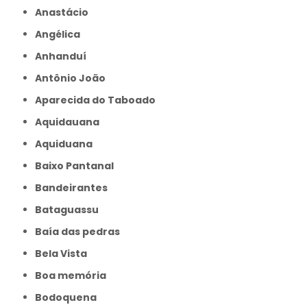
Anastácio
Angélica
Anhanduí
Antônio João
Aparecida do Taboado
Aquidauana
Aquiduana
Baixo Pantanal
Bandeirantes
Bataguassu
Baía das pedras
Bela Vista
Boa memória
Bodoquena