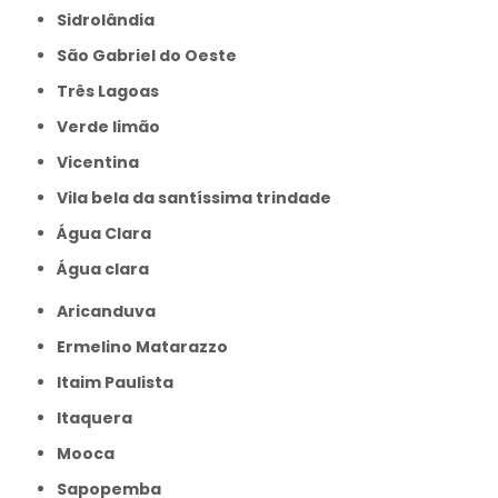
Sidrolândia
São Gabriel do Oeste
Três Lagoas
Verde limão
Vicentina
Vila bela da santíssima trindade
Água Clara
Água clara
Aricanduva
Ermelino Matarazzo
Itaim Paulista
Itaquera
Mooca
Sapopemba