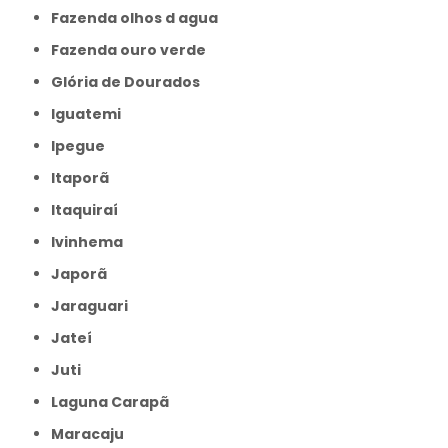
Fazenda olhos d agua
Fazenda ouro verde
Glória de Dourados
Iguatemi
Ipegue
Itaporã
Itaquiraí
Ivinhema
Japorã
Jaraguari
Jateí
Juti
Laguna Carapã
Maracaju