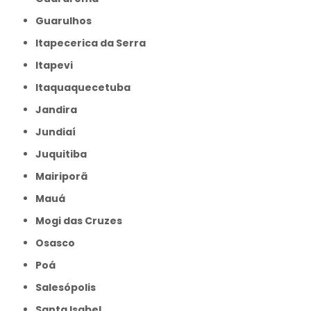
Guarulhos
Itapecerica da Serra
Itapevi
Itaquaquecetuba
Jandira
Jundiaí
Juquitiba
Mairiporã
Mauá
Mogi das Cruzes
Osasco
Poá
Salesópolis
Santa Isabel