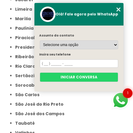
Limeira
Olá! Fale agora pelo WhatsApp
Marília
Paulínia
Assunto do contato
Piracicaba
Presidente Prudente
Insira seu telefone
Ribeirão Preto
Rio Claro
Sertãozinho
INICIAR CONVERSA
Sorocaba
1
São Carlos
São José do Rio Preto
São José dos Campos
Taubaté
Valinhos