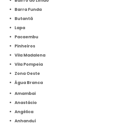
Bairro do Limão
Barra Funda
Butantã
Lapa
Pacaembu
Pinheiros
Vila Madalena
Vila Pompeia
Zona Oeste
Água Branca
Amambai
Anastácio
Angélica
Anhanduí