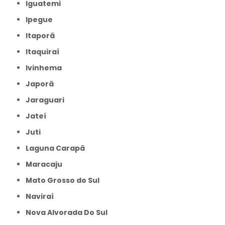
Iguatemi
Ipegue
Itaporã
Itaquiraí
Ivinhema
Japorã
Jaraguari
Jateí
Juti
Laguna Carapã
Maracaju
Mato Grosso do Sul
Naviraí
Nova Alvorada Do Sul