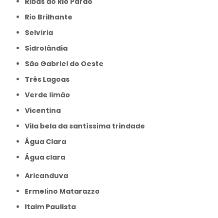
Ribas do Rio Pardo
Rio Brilhante
Selvíria
Sidrolândia
São Gabriel do Oeste
Três Lagoas
Verde limão
Vicentina
Vila bela da santíssima trindade
Água Clara
Água clara
Aricanduva
Ermelino Matarazzo
Itaim Paulista