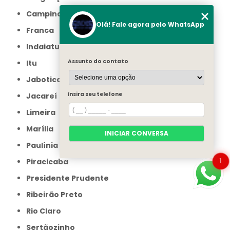
Campinas
Olá! Fale agora pelo WhatsApp
Franca
Indaiatuba
Assunto do contato
Itu
Jaboticabal
Insira seu telefone
Jacareí
Limeira
Marília
INICIAR CONVERSA
Paulínia
1
Piracicaba
Presidente Prudente
Ribeirão Preto
Rio Claro
Sertãozinho