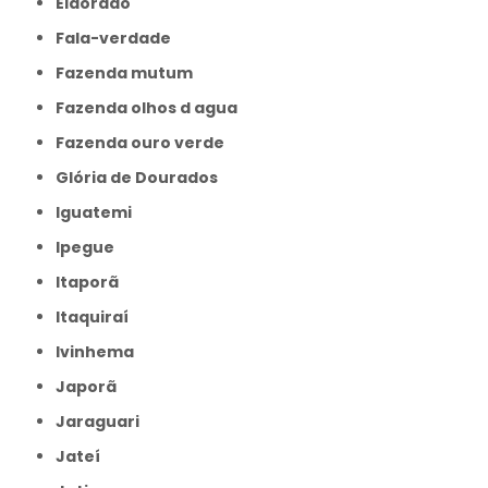
Eldorado
Fala-verdade
Fazenda mutum
Fazenda olhos d agua
Fazenda ouro verde
Glória de Dourados
Iguatemi
Ipegue
Itaporã
Itaquiraí
Ivinhema
Japorã
Jaraguari
Jateí