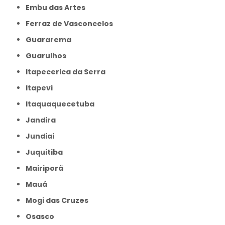
Embu das Artes
Ferraz de Vasconcelos
Guararema
Guarulhos
Itapecerica da Serra
Itapevi
Itaquaquecetuba
Jandira
Jundiaí
Juquitiba
Mairiporã
Mauá
Mogi das Cruzes
Osasco