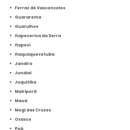
Ferraz de Vasconcelos
Guararema
Guarulhos
Itapecerica da Serra
Itapevi
Itaquaquecetuba
Jandira
Jundiaí
Juquitiba
Mairiporã
Mauá
Mogi das Cruzes
Osasco
Poá