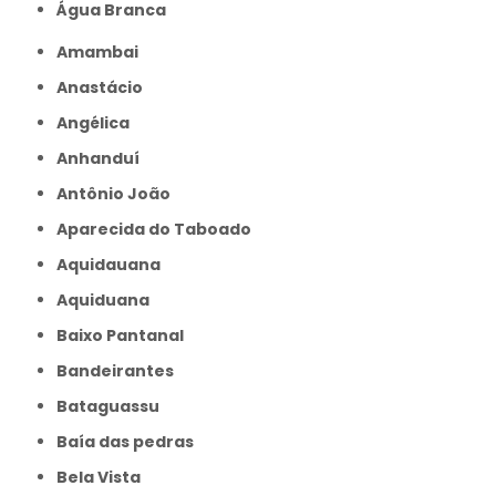
Água Branca
Amambai
Anastácio
Angélica
Anhanduí
Antônio João
Aparecida do Taboado
Aquidauana
Aquiduana
Baixo Pantanal
Bandeirantes
Bataguassu
Baía das pedras
Bela Vista