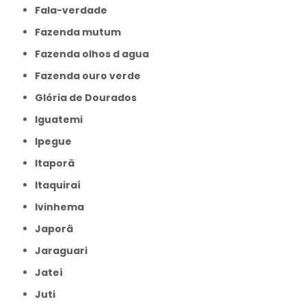
Fala-verdade
Fazenda mutum
Fazenda olhos d agua
Fazenda ouro verde
Glória de Dourados
Iguatemi
Ipegue
Itaporã
Itaquiraí
Ivinhema
Japorã
Jaraguari
Jateí
Juti