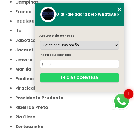
Campinas
Franca
Olá! Fale agora pelo WhatsApp
Indaiatuba
Itu
Assunto do contato
Jaboticabal
Jacareí
Insira seu telefone
Limeira
Marília
INICIAR CONVERSA
Paulínia
Piracicaba
1
Presidente Prudente
Ribeirão Preto
Rio Claro
Sertãozinho