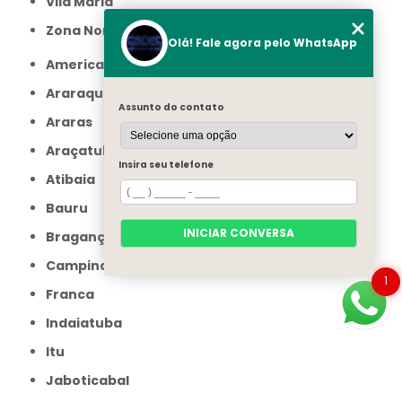
Vila Maria
Zona Norte
Olá! Fale agora pelo WhatsApp
Americana
Araraquara
Assunto do contato
Araras
Araçatuba
Insira seu telefone
Atibaia
Bauru
INICIAR CONVERSA
Bragança Paulista
Campinas
1
Franca
Indaiatuba
Itu
Jaboticabal