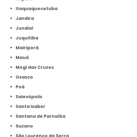
Itaquaquecetuba
Jandira
Jundiaí
Juquitiba
Mairiporã
Mauá
Mogi das Cruzes
Osasco
Poá
Salesópolis
Santa Isabel
Santana de Parnaíba
Suzano
São Lourenço da Serra