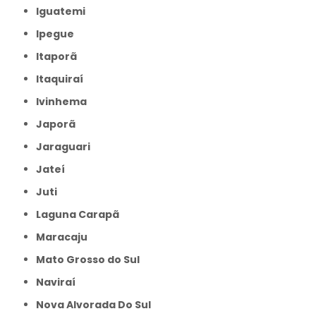
Iguatemi
Ipegue
Itaporã
Itaquiraí
Ivinhema
Japorã
Jaraguari
Jateí
Juti
Laguna Carapã
Maracaju
Mato Grosso do Sul
Naviraí
Nova Alvorada Do Sul