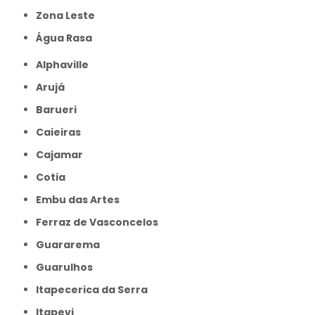
Zona Leste
Água Rasa
Alphaville
Arujá
Barueri
Caieiras
Cajamar
Cotia
Embu das Artes
Ferraz de Vasconcelos
Guararema
Guarulhos
Itapecerica da Serra
Itapevi