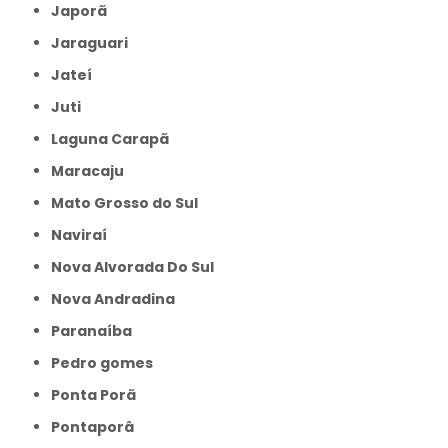
Japorã
Jaraguari
Jateí
Juti
Laguna Carapã
Maracaju
Mato Grosso do Sul
Naviraí
Nova Alvorada Do Sul
Nova Andradina
Paranaíba
Pedro gomes
Ponta Porã
Pontaporâ