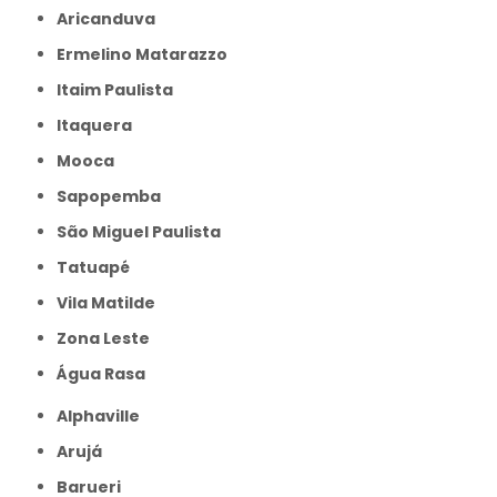
Aricanduva
Ermelino Matarazzo
Itaim Paulista
Itaquera
Mooca
Sapopemba
São Miguel Paulista
Tatuapé
Vila Matilde
Zona Leste
Água Rasa
Alphaville
Arujá
Barueri