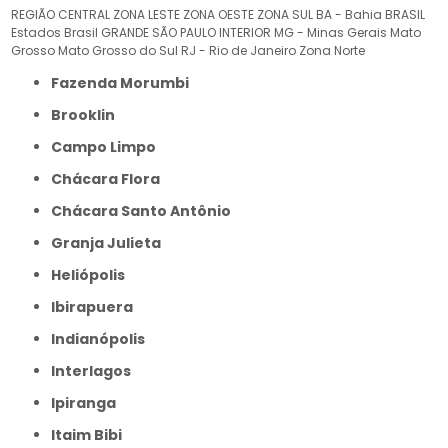
REGIÃO CENTRAL
ZONA LESTE
ZONA OESTE
ZONA SUL
BA - Bahia
BRASIL
Estados Brasil
GRANDE SÃO PAULO
INTERIOR
MG - Minas Gerais
Mato
Grosso
Mato Grosso do Sul
RJ - Rio de Janeiro
Zona Norte
Fazenda Morumbi
Brooklin
Campo Limpo
Chácara Flora
Chácara Santo Antônio
Granja Julieta
Heliópolis
Ibirapuera
Indianópolis
Interlagos
Ipiranga
Itaim Bibi