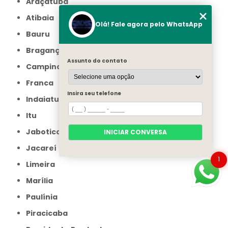
Araçatuba
Atibaia
Olá! Fale agora pelo WhatsApp
Bauru
Bragança Paulista
Assunto do contato
Campinas
Franca
Insira seu telefone
Indaiatuba
Itu
Jaboticabal
INICIAR CONVERSA
Jacareí
1
Limeira
Marília
Paulínia
Piracicaba