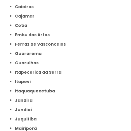
Caieiras
Cajamar
Cotia
Embu das Artes
Ferraz de Vasconcelos
Guararema
Guarulhos
Itapecerica da Serra
Itapevi
Itaquaquecetuba
Jandira
Jundiaí
Juquitiba
Mairiporã