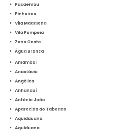
Pacaembu
Pinheiros
Vila Madalena
Vila Pompeia
Zona Oeste
Água Branca
Amambai
Anastácio
Angélica
Anhanduí
Antônio João
Aparecida do Taboado
Aquidauana
Aquiduana