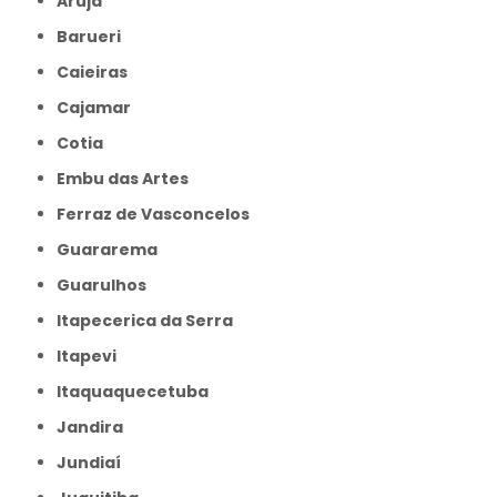
Arujá
Barueri
Caieiras
Cajamar
Cotia
Embu das Artes
Ferraz de Vasconcelos
Guararema
Guarulhos
Itapecerica da Serra
Itapevi
Itaquaquecetuba
Jandira
Jundiaí