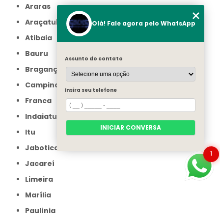
Araras
Araçatuba
Olá! Fale agora pelo WhatsApp
Atibaia
Bauru
Assunto do contato
Bragança Paulista
Campinas
Insira seu telefone
Franca
Indaiatuba
INICIAR CONVERSA
Itu
Jaboticabal
1
Jacareí
Limeira
Marília
Paulínia