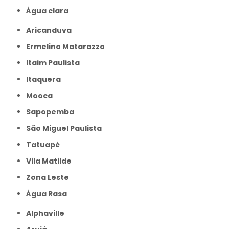
Água clara
Aricanduva
Ermelino Matarazzo
Itaim Paulista
Itaquera
Mooca
Sapopemba
São Miguel Paulista
Tatuapé
Vila Matilde
Zona Leste
Água Rasa
Alphaville