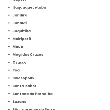
Itaquaquecetuba
Jandira
Jundiaí
Juquitiba
Mairiporã
Mauá
Mogi das Cruzes
Osasco
Poá
Salesópolis
Santa Isabel
Santana de Parnaíba
Suzano
São Lourenço da Serra