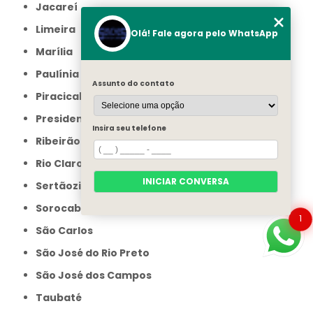
Jacareí
Limeira
Olá! Fale agora pelo WhatsApp
Marília
Paulínia
Assunto do contato
Piracicaba
Presidente Prudente
Insira seu telefone
Ribeirão Preto
Rio Claro
INICIAR CONVERSA
Sertãozinho
Sorocaba
1
São Carlos
São José do Rio Preto
São José dos Campos
Taubaté