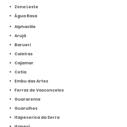
Zona Leste
Água Rasa
Alphaville
Arujá
Barueri
Caieiras
Cajamar
Cotia
Embu das Artes
Ferraz de Vasconcelos
Guararema
Guarulhos
Itapecerica da Serra
Itapevi