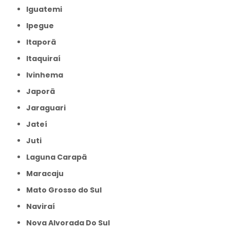
Iguatemi
Ipegue
Itaporã
Itaquiraí
Ivinhema
Japorã
Jaraguari
Jateí
Juti
Laguna Carapã
Maracaju
Mato Grosso do Sul
Naviraí
Nova Alvorada Do Sul