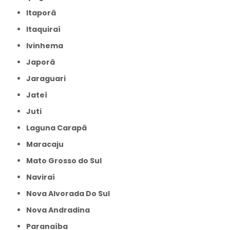
Itaporã
Itaquiraí
Ivinhema
Japorã
Jaraguari
Jateí
Juti
Laguna Carapã
Maracaju
Mato Grosso do Sul
Naviraí
Nova Alvorada Do Sul
Nova Andradina
Paranaíba