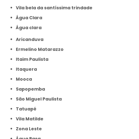
Vila bela da santíssima trindade
Água Clara
Água clara
Aricanduva
Ermelino Matarazzo
Itaim Paulista
Itaquera
Mooca
Sapopemba
São Miguel Paulista
Tatuapé
Vila Matilde
Zona Leste
Água Rasa