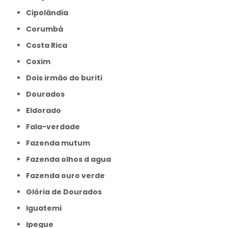
Cipolândia
Corumbá
Costa Rica
Coxim
Dois irmão do buriti
Dourados
Eldorado
Fala-verdade
Fazenda mutum
Fazenda olhos d agua
Fazenda ouro verde
Glória de Dourados
Iguatemi
Ipegue