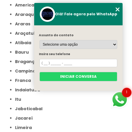
Americana
Olá! Fale agora pelo WhatsApp
Araraquara
Araras
Araçatuba
Assunto do contato
Atibaia
Bauru
Insira seu telefone
Bragança Paulista
Campinas
INICIAR CONVERSA
Franca
Indaiatuba
1
Itu
Jaboticabal
Jacareí
Limeira