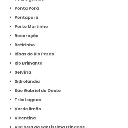
Ponta Porã
Pontaporâ
Porto Murtinho
Recoração
Retirinho
Ribas do Rio Pardo
Rio Brilhante
Selvíria
Sidrolândia
São Gabriel do Oeste
Três Lagoas
Verde limão
Vicentina
Vila bela da santíssima trindade