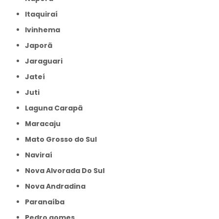
Itaquiraí
Ivinhema
Japorã
Jaraguari
Jateí
Juti
Laguna Carapã
Maracaju
Mato Grosso do Sul
Naviraí
Nova Alvorada Do Sul
Nova Andradina
Paranaíba
Pedro gomes