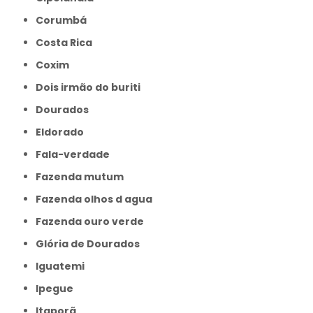
Corumbá
Costa Rica
Coxim
Dois irmão do buriti
Dourados
Eldorado
Fala-verdade
Fazenda mutum
Fazenda olhos d agua
Fazenda ouro verde
Glória de Dourados
Iguatemi
Ipegue
Itaporã