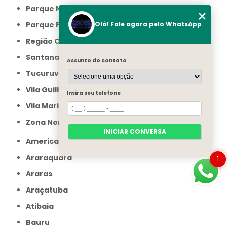
Parque Novo Mundo
Parque Peruche
Olá! Fale agora pelo WhatsApp
Região Central
Santana
Assunto do contato
Tucuruvi
Vila Guilherme
Insira seu telefone
Vila Maria
Zona Norte
INICIAR CONVERSA
Americana
Araraquara
1
Araras
Araçatuba
Atibaia
Bauru