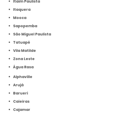
Itaim Paulista
Itaquera
Mooca
Sapopemba
São Miguel Paulista
Tatuapé
Vila Matilde
Zona Leste
Água Rasa
Alphaville
Arujá
Barueri
Caieiras
Cajamar