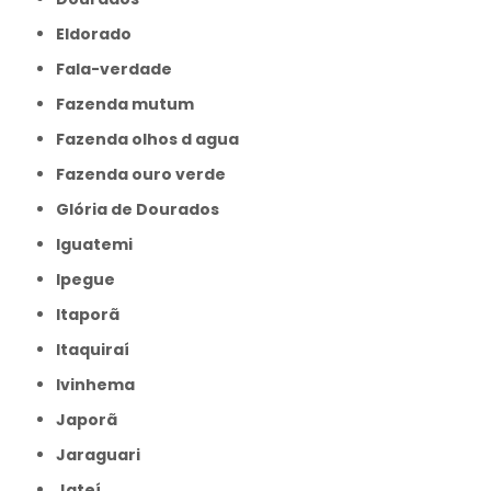
Eldorado
Fala-verdade
Fazenda mutum
Fazenda olhos d agua
Fazenda ouro verde
Glória de Dourados
Iguatemi
Ipegue
Itaporã
Itaquiraí
Ivinhema
Japorã
Jaraguari
Jateí