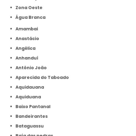
Zona Oeste
Água Branca
Amambai
Anastácio
Angélica
Anhanduí
Antônio João
Aparecida do Taboado
Aquidauana
Aquiduana
Baixo Pantanal
Bandeirantes
Bataguassu
Baía das pedras