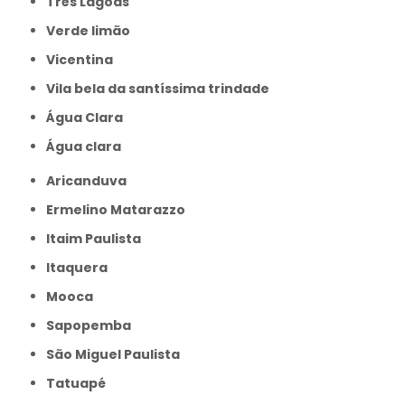
Três Lagoas
Verde limão
Vicentina
Vila bela da santíssima trindade
Água Clara
Água clara
Aricanduva
Ermelino Matarazzo
Itaim Paulista
Itaquera
Mooca
Sapopemba
São Miguel Paulista
Tatuapé