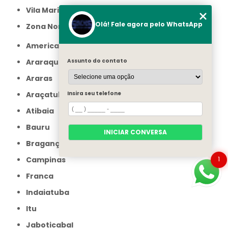
Vila Maria
Olá! Fale agora pelo WhatsApp
Zona Norte
Americana
Araraquara
Assunto do contato
Araras
Araçatuba
Insira seu telefone
Atibaia
Bauru
INICIAR CONVERSA
Bragança Paulista
Campinas
1
Franca
Indaiatuba
Itu
Jaboticabal