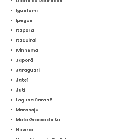
Glória de Dourados
Iguatemi
Ipegue
Itaporã
Itaquiraí
Ivinhema
Japorã
Jaraguari
Jateí
Juti
Laguna Carapã
Maracaju
Mato Grosso do Sul
Naviraí