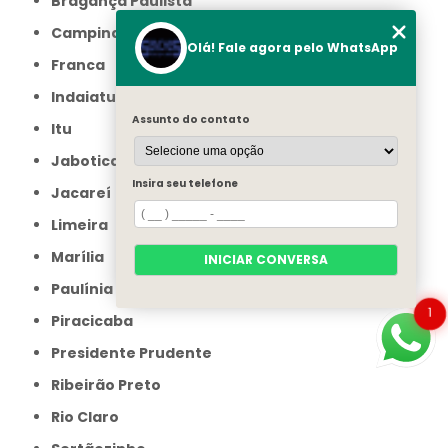
Bragança Paulista
Campinas
Olá! Fale agora pelo WhatsApp
Franca
Indaiatuba
Assunto do contato
Itu
Jaboticabal
Insira seu telefone
Jacareí
Limeira
Marília
INICIAR CONVERSA
Paulínia
1
Piracicaba
Presidente Prudente
Ribeirão Preto
Rio Claro