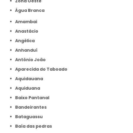
Zona Oeste
Água Branca
Amambai
Anastácio
Angélica
Anhanduí
Antônio João
Aparecida do Taboado
Aquidauana
Aquiduana
Baixo Pantanal
Bandeirantes
Bataguassu
Baía das pedras