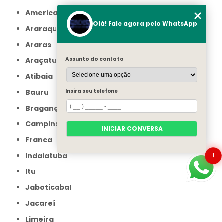
Americana
Olá! Fale agora pelo WhatsApp
Araraquara
Araras
Assunto do contato
Araçatuba
Atibaia
Insira seu telefone
Bauru
Bragança Paulista
Campinas
INICIAR CONVERSA
Franca
1
Indaiatuba
Itu
Jaboticabal
Jacareí
Limeira