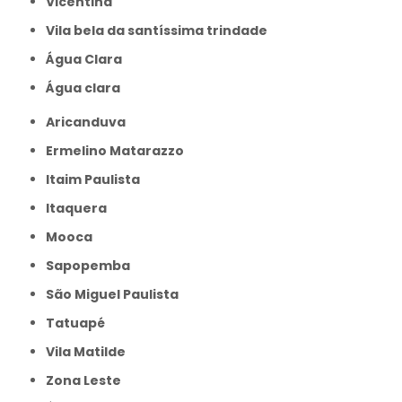
Vicentina
Vila bela da santíssima trindade
Água Clara
Água clara
Aricanduva
Ermelino Matarazzo
Itaim Paulista
Itaquera
Mooca
Sapopemba
São Miguel Paulista
Tatuapé
Vila Matilde
Zona Leste