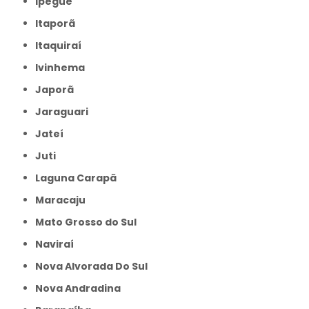
Ipegue
Itaporã
Itaquiraí
Ivinhema
Japorã
Jaraguari
Jateí
Juti
Laguna Carapã
Maracaju
Mato Grosso do Sul
Naviraí
Nova Alvorada Do Sul
Nova Andradina