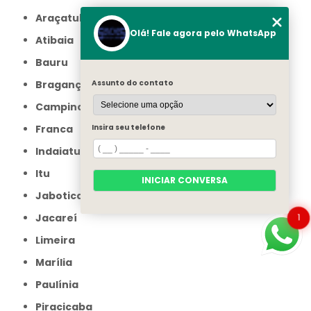
Araçatuba
Olá! Fale agora pelo WhatsApp
Atibaia
Bauru
Assunto do contato
Bragança Paulista
Campinas
Insira seu telefone
Franca
Indaiatuba
Itu
INICIAR CONVERSA
Jaboticabal
1
Jacareí
Limeira
Marília
Paulínia
Piracicaba