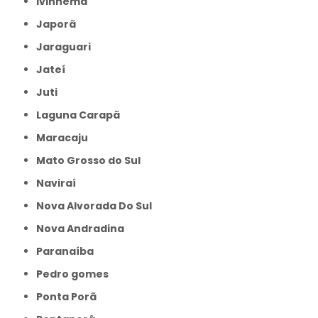
Ivinhema
Japorã
Jaraguari
Jateí
Juti
Laguna Carapã
Maracaju
Mato Grosso do Sul
Naviraí
Nova Alvorada Do Sul
Nova Andradina
Paranaíba
Pedro gomes
Ponta Porã