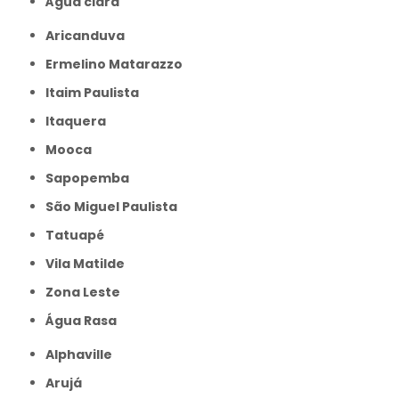
Água clara
Aricanduva
Ermelino Matarazzo
Itaim Paulista
Itaquera
Mooca
Sapopemba
São Miguel Paulista
Tatuapé
Vila Matilde
Zona Leste
Água Rasa
Alphaville
Arujá