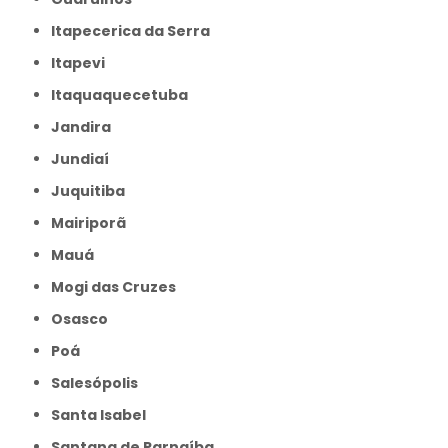
Itapecerica da Serra
Itapevi
Itaquaquecetuba
Jandira
Jundiaí
Juquitiba
Mairiporã
Mauá
Mogi das Cruzes
Osasco
Poá
Salesópolis
Santa Isabel
Santana de Parnaíba