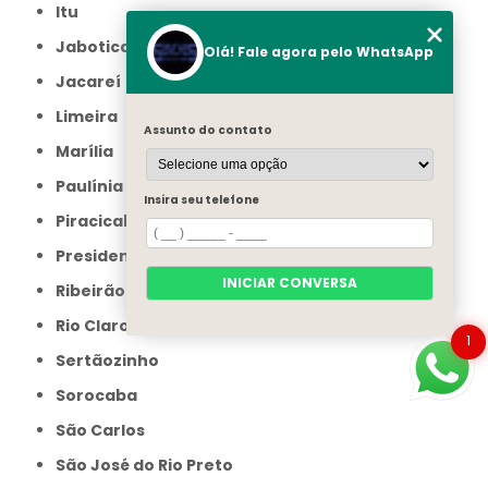
Itu
Jaboticabal
Olá! Fale agora pelo WhatsApp
Jacareí
Limeira
Assunto do contato
Marília
Paulínia
Insira seu telefone
Piracicaba
Presidente Prudente
INICIAR CONVERSA
Ribeirão Preto
Rio Claro
1
Sertãozinho
Sorocaba
São Carlos
São José do Rio Preto