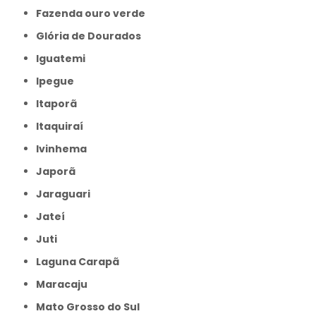
Fazenda ouro verde
Glória de Dourados
Iguatemi
Ipegue
Itaporã
Itaquiraí
Ivinhema
Japorã
Jaraguari
Jateí
Juti
Laguna Carapã
Maracaju
Mato Grosso do Sul