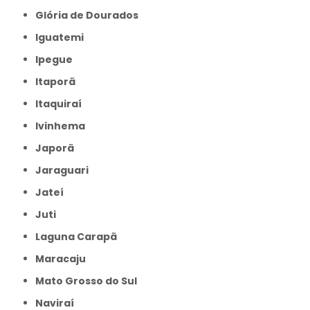
Glória de Dourados
Iguatemi
Ipegue
Itaporã
Itaquiraí
Ivinhema
Japorã
Jaraguari
Jateí
Juti
Laguna Carapã
Maracaju
Mato Grosso do Sul
Naviraí