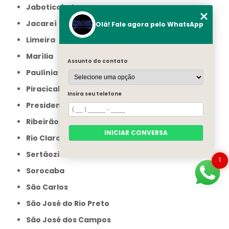
Jaboticabal
Jacareí
Olá! Fale agora pelo WhatsApp
Limeira
Marília
Assunto do contato
Paulínia
Piracicaba
Insira seu telefone
Presidente Prudente
Ribeirão Preto
INICIAR CONVERSA
Rio Claro
Sertãozinho
1
Sorocaba
São Carlos
São José do Rio Preto
São José dos Campos