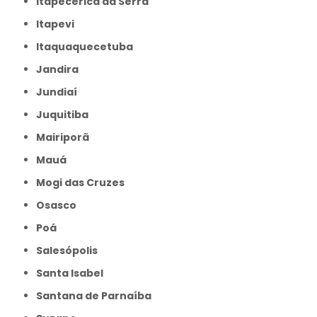
Itapecerica da Serra
Itapevi
Itaquaquecetuba
Jandira
Jundiaí
Juquitiba
Mairiporã
Mauá
Mogi das Cruzes
Osasco
Poá
Salesópolis
Santa Isabel
Santana de Parnaíba