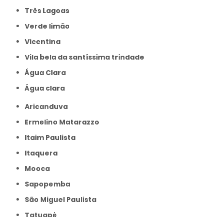
Três Lagoas
Verde limão
Vicentina
Vila bela da santíssima trindade
Água Clara
Água clara
Aricanduva
Ermelino Matarazzo
Itaim Paulista
Itaquera
Mooca
Sapopemba
São Miguel Paulista
Tatuapé