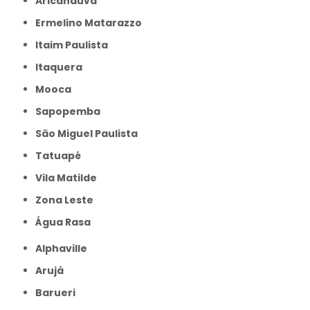
Aricanduva
Ermelino Matarazzo
Itaim Paulista
Itaquera
Mooca
Sapopemba
São Miguel Paulista
Tatuapé
Vila Matilde
Zona Leste
Água Rasa
Alphaville
Arujá
Barueri