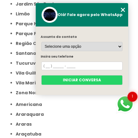
Jardim São Paulo
Limão
Olá! Fale agora pelo WhatsApp
Parque Novo Mundo
Parque Peruche
Assunto do contato
Região Central
Santana
Insira seu telefone
Tucuruvi
Vila Guilherme
INICIAR CONVERSA
Vila Maria
Zona Norte
1
Americana
Araraquara
Araras
Araçatuba