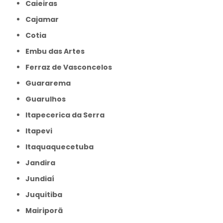
Caieiras
Cajamar
Cotia
Embu das Artes
Ferraz de Vasconcelos
Guararema
Guarulhos
Itapecerica da Serra
Itapevi
Itaquaquecetuba
Jandira
Jundiaí
Juquitiba
Mairiporã