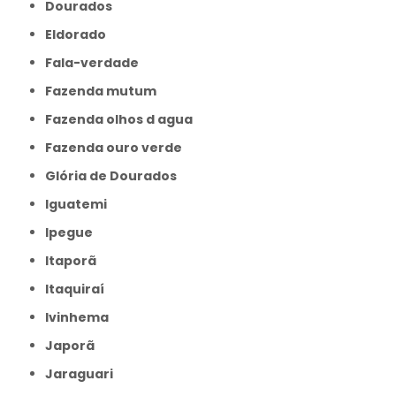
Dourados
Eldorado
Fala-verdade
Fazenda mutum
Fazenda olhos d agua
Fazenda ouro verde
Glória de Dourados
Iguatemi
Ipegue
Itaporã
Itaquiraí
Ivinhema
Japorã
Jaraguari