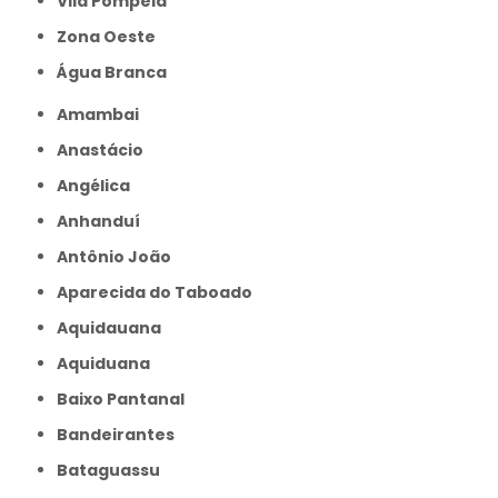
Vila Pompeia
Zona Oeste
Água Branca
Amambai
Anastácio
Angélica
Anhanduí
Antônio João
Aparecida do Taboado
Aquidauana
Aquiduana
Baixo Pantanal
Bandeirantes
Bataguassu