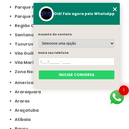
Parque Novo Mundo
Olá! Fale agora pelo WhatsApp
Parque Peruche
Região Central
Santana
Assunto do contato
Tucuruvi
Vila Guilherme
Insira seu telefone
Vila Maria
Zona Norte
INICIAR CONVERSA
Americana
1
Araraquara
Araras
Araçatuba
Atibaia
Bauru