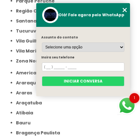
Parque Peruche
Região Central
Olá! Fale agora pelo WhatsApp
Santana
Tucuruvi
Assunto do contato
Vila Guilherme
Vila Maria
Insira seu telefone
Zona Norte
Americana
INICIAR CONVERSA
Araraquara
Araras
1
Araçatuba
Atibaia
Bauru
Bragança Paulista