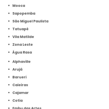
Mooca
Sapopemba
São Miguel Paulista
Tatuapé
Vila Matilde
Zona Leste
Água Rasa
Alphaville
Arujá
Barueri
Caieiras
Cajamar
Cotia
Embu das Artes