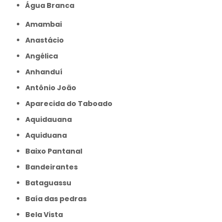
Água Branca
Amambai
Anastácio
Angélica
Anhanduí
Antônio João
Aparecida do Taboado
Aquidauana
Aquiduana
Baixo Pantanal
Bandeirantes
Bataguassu
Baía das pedras
Bela Vista