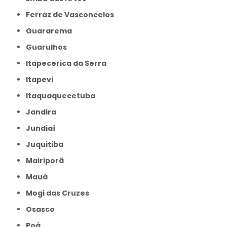
Ferraz de Vasconcelos
Guararema
Guarulhos
Itapecerica da Serra
Itapevi
Itaquaquecetuba
Jandira
Jundiaí
Juquitiba
Mairiporã
Mauá
Mogi das Cruzes
Osasco
Poá