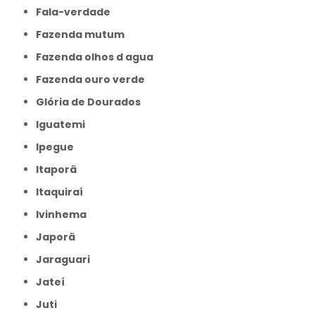
Fala-verdade
Fazenda mutum
Fazenda olhos d agua
Fazenda ouro verde
Glória de Dourados
Iguatemi
Ipegue
Itaporã
Itaquiraí
Ivinhema
Japorã
Jaraguari
Jateí
Juti