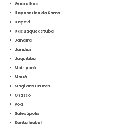
Guarulhos
Itapecerica da Serra
Itapevi
Itaquaquecetuba
Jandira
Jundiaí
Juquitiba
Mairiporã
Mauá
Mogi das Cruzes
Osasco
Poá
Salesópolis
Santa Isabel