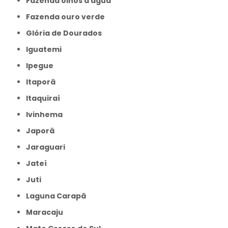
Fazenda olhos d agua
Fazenda ouro verde
Glória de Dourados
Iguatemi
Ipegue
Itaporã
Itaquiraí
Ivinhema
Japorã
Jaraguari
Jateí
Juti
Laguna Carapã
Maracaju