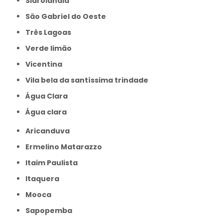
Sidrolândia
São Gabriel do Oeste
Três Lagoas
Verde limão
Vicentina
Vila bela da santíssima trindade
Água Clara
Água clara
Aricanduva
Ermelino Matarazzo
Itaim Paulista
Itaquera
Mooca
Sapopemba