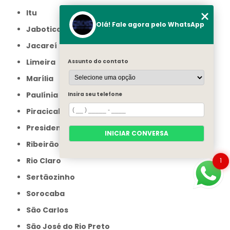
Itu
Olá! Fale agora pelo WhatsApp
Jaboticabal
Jacareí
Limeira
Assunto do contato
Marília
Paulínia
Insira seu telefone
Piracicaba
Presidente Prudente
INICIAR CONVERSA
Ribeirão Preto
Rio Claro
1
Sertãozinho
Sorocaba
São Carlos
São José do Rio Preto