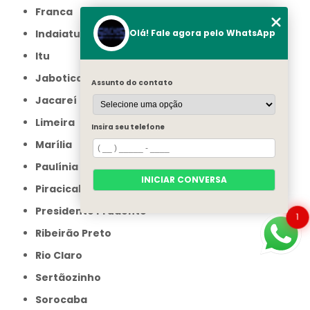
Franca
Indaiatuba
Olá! Fale agora pelo WhatsApp
Itu
Jaboticabal
Assunto do contato
Jacareí
Limeira
Insira seu telefone
Marília
Paulínia
INICIAR CONVERSA
Piracicaba
Presidente Prudente
1
Ribeirão Preto
Rio Claro
Sertãozinho
Sorocaba