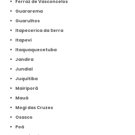
Ferraz de Vasconcelos
Guararema
Guarulhos
Itapecerica da Serra
Itapevi
Itaquaquecetuba
Jandira
Jundiaí
Juquitiba
Mairiporã
Mauá
Mogi das Cruzes
Osasco
Poá