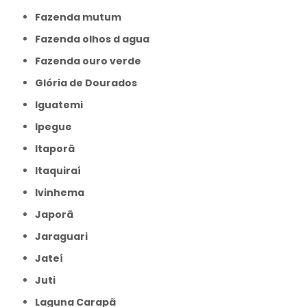
Fazenda mutum
Fazenda olhos d agua
Fazenda ouro verde
Glória de Dourados
Iguatemi
Ipegue
Itaporã
Itaquiraí
Ivinhema
Japorã
Jaraguari
Jateí
Juti
Laguna Carapã