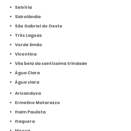
Selvíria
Sidrolândia
São Gabriel do Oeste
Três Lagoas
Verde limão
Vicentina
Vila bela da santíssima trindade
Água Clara
Água clara
Aricanduva
Ermelino Matarazzo
Itaim Paulista
Itaquera
Mooca