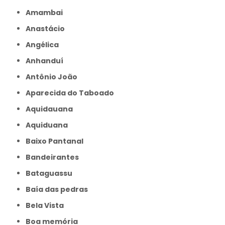
Amambai
Anastácio
Angélica
Anhanduí
Antônio João
Aparecida do Taboado
Aquidauana
Aquiduana
Baixo Pantanal
Bandeirantes
Bataguassu
Baía das pedras
Bela Vista
Boa memória